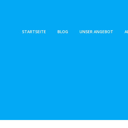
Zum
Inhalt
springen
STARTSEITE
BLOG
UNSER ANGEBOT
A