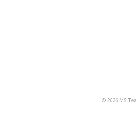
© 2026 MS Team
164
Share on Facebook
66
Share on Twitter