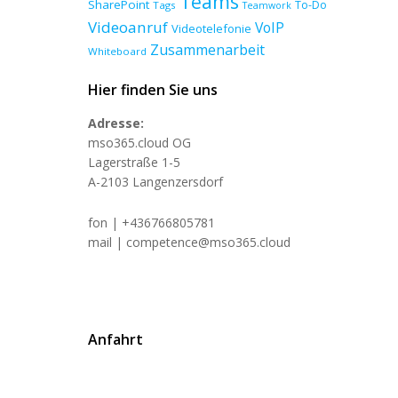
Teams
SharePoint
To-Do
Tags
Teamwork
Videoanruf
VoIP
Videotelefonie
Zusammenarbeit
Whiteboard
Hier finden Sie uns
Adresse:
mso365.cloud OG
Lagerstraße 1-5
A-2103 Langenzersdorf
fon | +436766805781
mail | competence@mso365.cloud
Anfahrt