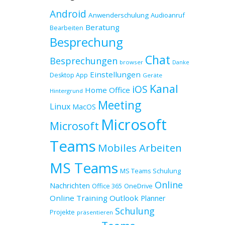
Android
Anwenderschulung
Audioanruf
Beratung
Bearbeiten
Besprechung
Chat
Besprechungen
browser
Danke
Einstellungen
Desktop App
Geräte
Kanal
iOS
Home Office
Hintergrund
Meeting
Linux
MacOS
Microsoft
Microsoft
Teams
Mobiles Arbeiten
MS Teams
MS Teams Schulung
Online
Nachrichten
Office 365
OneDrive
Online Training
Outlook
Planner
Schulung
Projekte
präsentieren