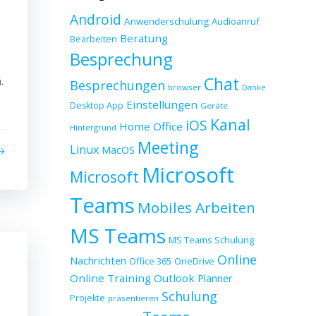
Android
Anwenderschulung
Audioanruf
Beratung
Bearbeiten
Besprechung
Chat
.
Besprechungen
browser
Danke
Einstellungen
Desktop App
Geräte
Kanal
iOS
Home Office
Hintergrund
Meeting
Linux
MacOS
Microsoft
Microsoft
Teams
Mobiles Arbeiten
MS Teams
MS Teams Schulung
Online
Nachrichten
Office 365
OneDrive
Online Training
Outlook
Planner
Schulung
Projekte
präsentieren