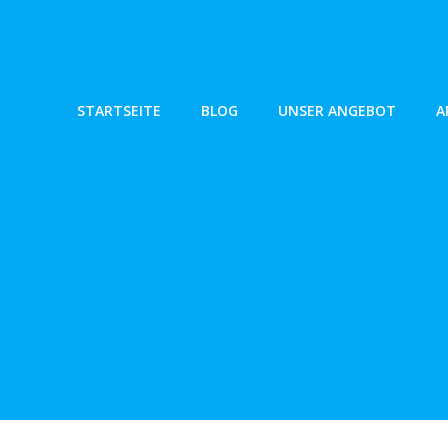
Zum
Inhalt
springen
STARTSEITE
BLOG
UNSER ANGEBOT
A