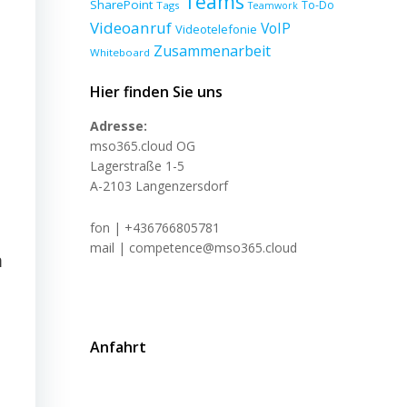
Teams
SharePoint
To-Do
Tags
Teamwork
Videoanruf
VoIP
Videotelefonie
Zusammenarbeit
Whiteboard
Hier finden Sie uns
Adresse:
mso365.cloud OG
Lagerstraße 1-5
A-2103 Langenzersdorf
fon | +436766805781
mail | competence@mso365.cloud
n
Anfahrt