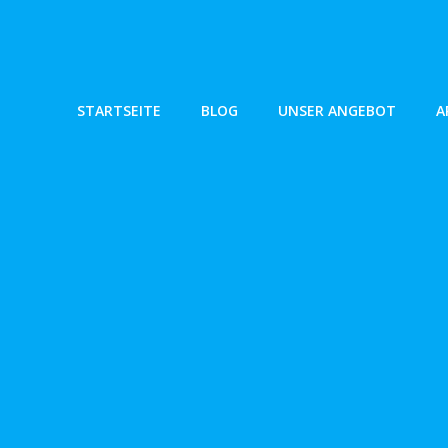
Zum
Inhalt
springen
STARTSEITE
BLOG
UNSER ANGEBOT
A