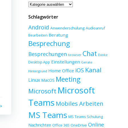
Beitragskategorien
Schlagwörter
Android
Anwenderschulung
Audioanruf
Beratung
Bearbeiten
Besprechung
Chat
Besprechungen
browser
Danke
Einstellungen
Desktop App
Geräte
Kanal
iOS
Home Office
Hintergrund
Meeting
Linux
MacOS
Microsoft
Microsoft
Teams
Mobiles Arbeiten
MS Teams
MS Teams Schulung
Online
Nachrichten
Office 365
OneDrive