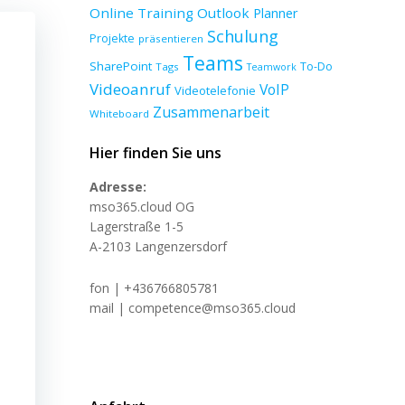
Online Training
Outlook
Planner
Schulung
Projekte
präsentieren
Teams
SharePoint
To-Do
Tags
Teamwork
Videoanruf
VoIP
Videotelefonie
Zusammenarbeit
Whiteboard
Hier finden Sie uns
Adresse:
mso365.cloud OG
Lagerstraße 1-5
A-2103 Langenzersdorf
fon | +436766805781
mail | competence@mso365.cloud