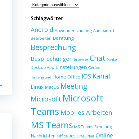
Beitragskategorien
Schlagwörter
Android
Anwenderschulung
Audioanruf
Beratung
Bearbeiten
Besprechung
Chat
Besprechungen
browser
Danke
Einstellungen
Desktop App
Geräte
Kanal
iOS
Home Office
Hintergrund
Meeting
Linux
MacOS
Microsoft
Microsoft
Teams
Mobiles Arbeiten
MS Teams
MS Teams Schulung
Online
Nachrichten
Office 365
OneDrive