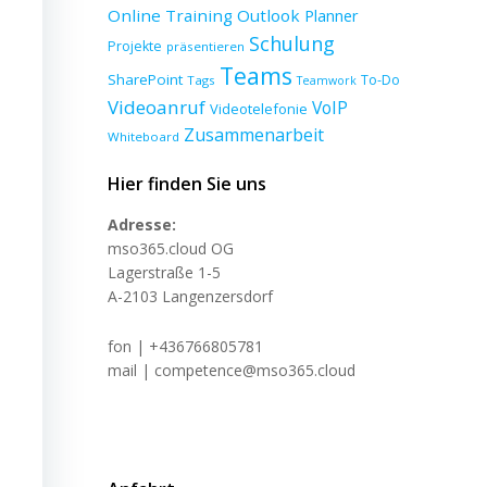
Online Training
Outlook
Planner
Schulung
Projekte
präsentieren
Teams
SharePoint
To-Do
Tags
Teamwork
Videoanruf
VoIP
Videotelefonie
Zusammenarbeit
Whiteboard
Hier finden Sie uns
Adresse:
mso365.cloud OG
Lagerstraße 1-5
A-2103 Langenzersdorf
fon | +436766805781
mail | competence@mso365.cloud