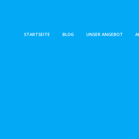
Zum
Inhalt
springen
STARTSEITE
BLOG
UNSER ANGEBOT
A