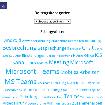
Beitragskategorien
Beitragskategorien
Schlagwörter
Android
Beratung
Anwenderschulung
Audioanruf
Bearbeiten
Besprechung
Chat
Besprechungen
browser
Danke
iOS
Einstellungen
Home Office
Desktop App
Geräte
Hintergrund
Meeting
Kanal
Microsoft
Linux
MacOS
Microsoft Teams
Mobiles Arbeiten
MS Teams
Nachrichten
MS Teams Schulung
Office 365
Online
Online Training
Outlook
Planner
OneDrive
Projekte
Teams
Schulung
SharePoint
To-Do
präsentieren
Tags
Teamwork
Videoanruf
VoIP
Zusammenarbeit
Videotelefonie
Whiteboard