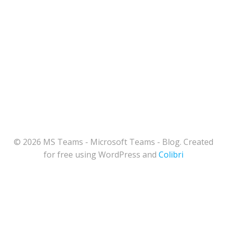
© 2026 MS Teams - Microsoft Teams - Blog. Created
for free using WordPress and
Colibri
164
Share on Facebook
66
Share on Twitter
76
Share on LinkedIn