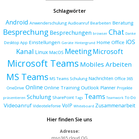
Schlagwörter
Android
Beratung
Anwenderschulung
Audioanruf
Bearbeiten
Besprechung
Chat
Besprechungen
browser
Danke
iOS
Einstellungen
Home Office
Desktop App
Geräte
Hintergrund
Meeting
Kanal
Microsoft
Linux
MacOS
Microsoft Teams
Mobiles Arbeiten
MS Teams
Nachrichten
MS Teams Schulung
Office 365
Online
Online Training
Outlook
Planner
OneDrive
Projekte
Teams
Schulung
SharePoint
To-Do
präsentieren
Tags
Teamwork
Videoanruf
VoIP
Zusammenarbeit
Videotelefonie
Whiteboard
Hier finden Sie uns
Adresse:
mso365.cloud OG