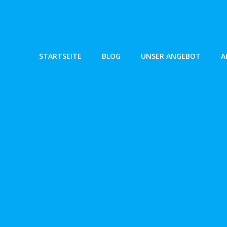
Zum
Inhalt
springen
STARTSEITE
BLOG
UNSER ANGEBOT
A