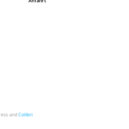
Anfahrt
ress and
Colibri