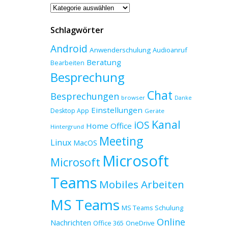
Beitragskategorien
Schlagwörter
Android
Anwenderschulung
Audioanruf
Beratung
Bearbeiten
Besprechung
Chat
Besprechungen
browser
Danke
Einstellungen
Desktop App
Geräte
Kanal
iOS
Home Office
Hintergrund
Meeting
Linux
MacOS
Microsoft
Microsoft
Teams
Mobiles Arbeiten
MS Teams
MS Teams Schulung
Online
Nachrichten
Office 365
OneDrive