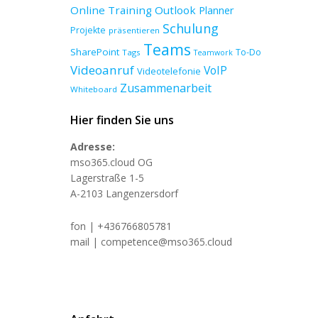
Online Training
Outlook
Planner
Schulung
Projekte
präsentieren
Teams
SharePoint
To-Do
Tags
Teamwork
Videoanruf
VoIP
Videotelefonie
Zusammenarbeit
Whiteboard
Hier finden Sie uns
Adresse:
mso365.cloud OG
Lagerstraße 1-5
A-2103 Langenzersdorf
fon | +436766805781
mail | competence@mso365.cloud