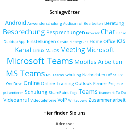
Schlagwörter
Android
Beratung
Anwenderschulung
Audioanruf
Bearbeiten
Besprechung
Chat
Besprechungen
browser
Danke
iOS
Einstellungen
Home Office
Desktop App
Geräte
Hintergrund
Meeting
Kanal
Microsoft
Linux
MacOS
Microsoft Teams
Mobiles Arbeiten
MS Teams
Nachrichten
MS Teams Schulung
Office 365
Online
Online Training
Outlook
Planner
OneDrive
Projekte
Teams
Schulung
SharePoint
To-Do
präsentieren
Tags
Teamwork
Videoanruf
VoIP
Zusammenarbeit
Videotelefonie
Whiteboard
Hier finden Sie uns
Adresse: