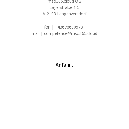
mso365.cloud OG
Lagerstraße 1-5
A-2103 Langenzersdorf
fon | +436766805781
mail | competence@mso365.cloud
Anfahrt