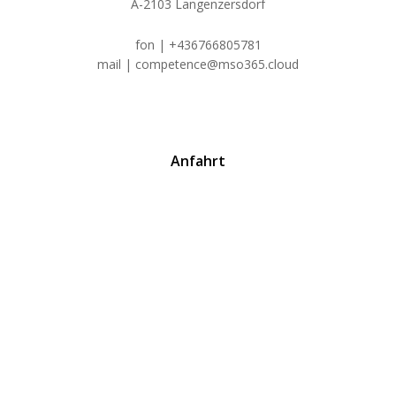
A-2103 Langenzersdorf
fon | +436766805781
mail | competence@mso365.cloud
Anfahrt