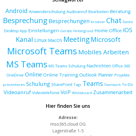
Android
Beratung
Anwenderschulung
Audioanruf
Bearbeiten
Besprechung
Chat
Besprechungen
browser
Danke
iOS
Einstellungen
Home Office
Desktop App
Geräte
Hintergrund
Meeting
Kanal
Microsoft
Linux
MacOS
Microsoft Teams
Mobiles Arbeiten
MS Teams
Nachrichten
MS Teams Schulung
Office 365
Online
Online Training
Outlook
Planner
OneDrive
Projekte
Teams
Schulung
SharePoint
To-Do
präsentieren
Tags
Teamwork
Videoanruf
VoIP
Zusammenarbeit
Videotelefonie
Whiteboard
Hier finden Sie uns
Adresse:
mso365.cloud OG
Lagerstraße 1-5