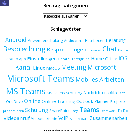
Beitragskategorien
Beitragskategorien
Schlagwörter
Android
Beratung
Anwenderschulung
Audioanruf
Bearbeiten
Besprechung
Chat
Besprechungen
browser
Danke
iOS
Einstellungen
Home Office
Desktop App
Geräte
Hintergrund
Meeting
Kanal
Microsoft
Linux
MacOS
Microsoft Teams
Mobiles Arbeiten
MS Teams
Nachrichten
MS Teams Schulung
Office 365
Online
Online Training
Outlook
Planner
OneDrive
Projekte
Teams
Schulung
SharePoint
To-Do
präsentieren
Tags
Teamwork
Videoanruf
VoIP
Zusammenarbeit
Videotelefonie
Whiteboard