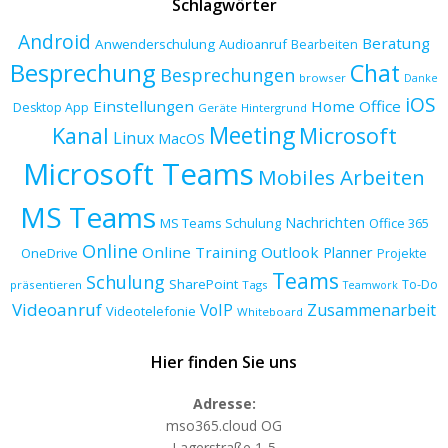
Schlagwörter
Android
Beratung
Anwenderschulung
Audioanruf
Bearbeiten
Besprechung
Chat
Besprechungen
browser
Danke
iOS
Einstellungen
Home Office
Desktop App
Geräte
Hintergrund
Meeting
Kanal
Microsoft
Linux
MacOS
Microsoft Teams
Mobiles Arbeiten
MS Teams
Nachrichten
MS Teams Schulung
Office 365
Online
Online Training
Outlook
Planner
OneDrive
Projekte
Teams
Schulung
SharePoint
To-Do
präsentieren
Tags
Teamwork
Videoanruf
VoIP
Zusammenarbeit
Videotelefonie
Whiteboard
Hier finden Sie uns
Adresse:
mso365.cloud OG
Lagerstraße 1-5