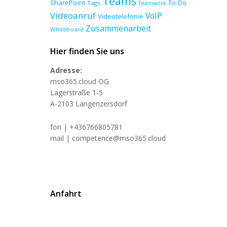
Teams
SharePoint
To-Do
Tags
Teamwork
Videoanruf
VoIP
Videotelefonie
Zusammenarbeit
Whiteboard
Hier finden Sie uns
Adresse:
mso365.cloud OG
Lagerstraße 1-5
A-2103 Langenzersdorf
fon | +436766805781
mail | competence@mso365.cloud
Anfahrt