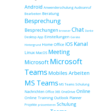
Android
Anwenderschulung
Audioanruf
Beratung
Bearbeiten
Besprechung
Chat
Besprechungen
browser
Danke
Einstellungen
Desktop App
Geräte
Kanal
iOS
Home Office
Hintergrund
Meeting
Linux
MacOS
Microsoft
Microsoft
Teams
Mobiles Arbeiten
MS Teams
MS Teams Schulung
Online
Nachrichten
Office 365
OneDrive
Online Training
Outlook
Planner
Schulung
Projekte
präsentieren