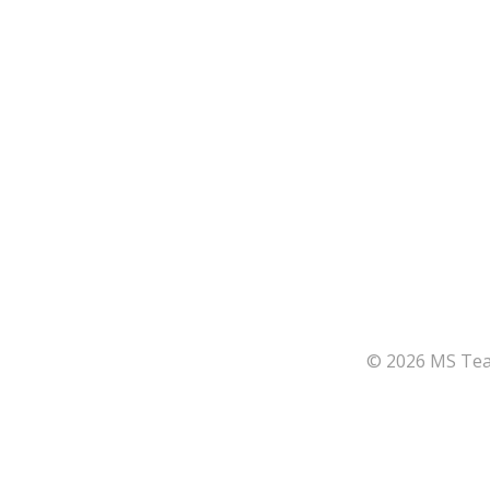
© 2026 MS Team
164
Share on Facebook
66
Share on Twitter