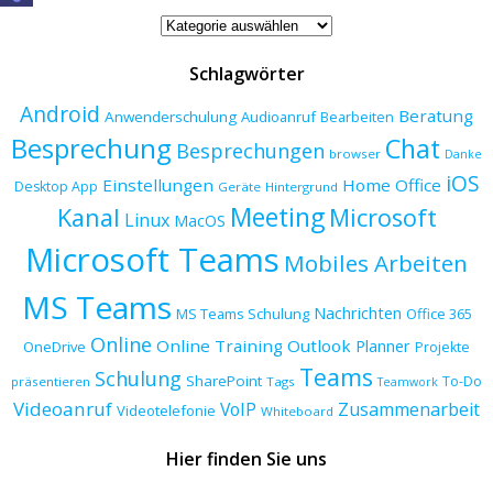
Beitragskategorien
Schlagwörter
Android
Beratung
Anwenderschulung
Audioanruf
Bearbeiten
Besprechung
Chat
Besprechungen
browser
Danke
iOS
Einstellungen
Home Office
Desktop App
Geräte
Hintergrund
Meeting
Kanal
Microsoft
Linux
MacOS
Microsoft Teams
Mobiles Arbeiten
MS Teams
Nachrichten
MS Teams Schulung
Office 365
Online
Online Training
Outlook
Planner
OneDrive
Projekte
Teams
Schulung
SharePoint
To-Do
präsentieren
Tags
Teamwork
Videoanruf
VoIP
Zusammenarbeit
Videotelefonie
Whiteboard
Hier finden Sie uns