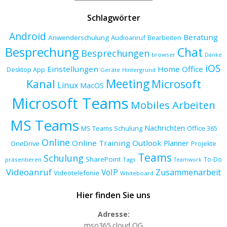
Schlagwörter
Android
Beratung
Anwenderschulung
Audioanruf
Bearbeiten
Besprechung
Chat
Besprechungen
browser
Danke
iOS
Einstellungen
Home Office
Desktop App
Geräte
Hintergrund
Meeting
Kanal
Microsoft
Linux
MacOS
Microsoft Teams
Mobiles Arbeiten
MS Teams
Nachrichten
MS Teams Schulung
Office 365
Online
Online Training
Outlook
Planner
OneDrive
Projekte
Teams
Schulung
SharePoint
To-Do
präsentieren
Tags
Teamwork
Videoanruf
VoIP
Zusammenarbeit
Videotelefonie
Whiteboard
Hier finden Sie uns
Adresse:
mso365.cloud OG