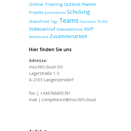
Online Training
Outlook
Planner
Schulung
Projekte
präsentieren
Teams
SharePoint
To-Do
Tags
Teamwork
Videoanruf
VoIP
Videotelefonie
Zusammenarbeit
Whiteboard
Hier finden Sie uns
Adresse:
mso365.cloud OG
Lagerstraße 1-5
A-2103 Langenzersdorf
fon | +436766805781
mail | competence@mso365.cloud