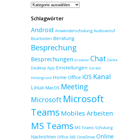
Beitragskategorien
Schlagwörter
Android
Anwenderschulung
Audioanruf
Beratung
Bearbeiten
Besprechung
Chat
Besprechungen
browser
Danke
Einstellungen
Desktop App
Geräte
Kanal
iOS
Home Office
Hintergrund
Meeting
Linux
MacOS
Microsoft
Microsoft
Teams
Mobiles Arbeiten
MS Teams
MS Teams Schulung
Online
Nachrichten
Office 365
OneDrive