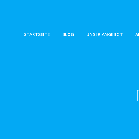
Zum
Inhalt
springen
STARTSEITE
BLOG
UNSER ANGEBOT
A