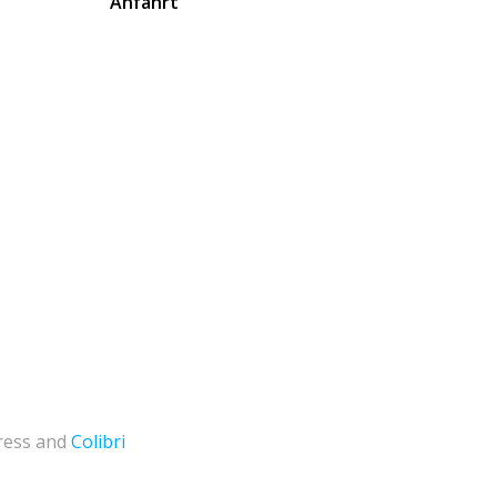
Anfahrt
ress and
Colibri