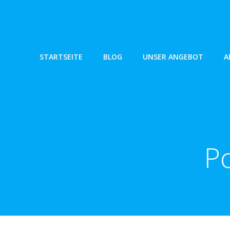
Zum
Inhalt
springen
STARTSEITE
BLOG
UNSER ANGEBOT
A
Po