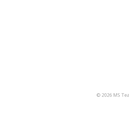
© 2026 MS Team
164
Share on Facebook
66
Share on Twitter