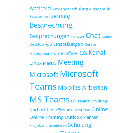
Android
Anwenderschulung
Audioanruf
Beratung
Bearbeiten
Besprechung
Chat
Besprechungen
browser
Danke
Einstellungen
Desktop App
Geräte
Kanal
iOS
Home Office
Hintergrund
Meeting
Linux
MacOS
Microsoft
Microsoft
Teams
Mobiles Arbeiten
MS Teams
MS Teams Schulung
Online
Nachrichten
Office 365
OneDrive
Online Training
Outlook
Planner
Schulung
Projekte
präsentieren