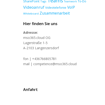
Teams
SharePoint
To-Do
Tags
Teamwork
Videoanruf
VoIP
Videotelefonie
Zusammenarbeit
Whiteboard
Hier finden Sie uns
Adresse:
mso365.cloud OG
Lagerstraße 1-5
A-2103 Langenzersdorf
fon | +436766805781
mail | competence@mso365.cloud
Anfahrt