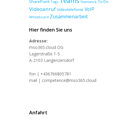
Teams
SharePoint
To-Do
Tags
Teamwork
Videoanruf
VoIP
Videotelefonie
Zusammenarbeit
Whiteboard
Hier finden Sie uns
Adresse:
mso365.cloud OG
Lagerstraße 1-5
A-2103 Langenzersdorf
fon | +436766805781
mail | competence@mso365.cloud
Anfahrt