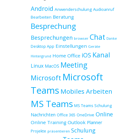
Android
Anwenderschulung
Audioanruf
Beratung
Bearbeiten
Besprechung
Chat
Besprechungen
browser
Danke
Einstellungen
Desktop App
Geräte
Kanal
iOS
Home Office
Hintergrund
Meeting
Linux
MacOS
Microsoft
Microsoft
Teams
Mobiles Arbeiten
MS Teams
MS Teams Schulung
Online
Nachrichten
Office 365
OneDrive
Online Training
Outlook
Planner
Schulung
Projekte
präsentieren