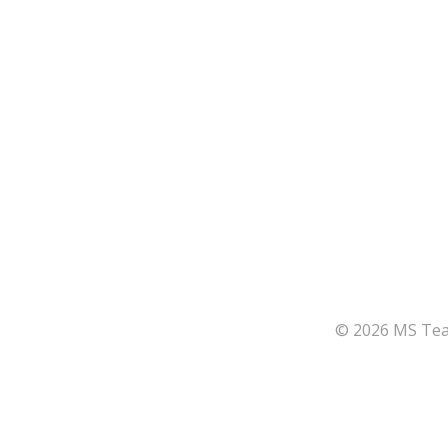
© 2026 MS Team
164
Share on Facebook
66
Share on Twitter