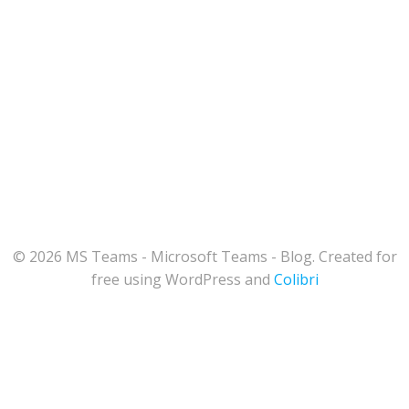
© 2026 MS Teams - Microsoft Teams - Blog. Created for
free using WordPress and
Colibri
164
Share on Facebook
66
Share on Twitter
76
Share on LinkedIn