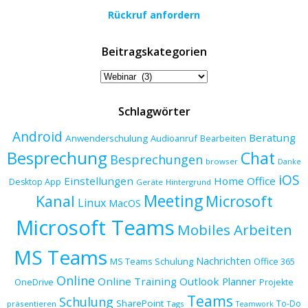
Rückruf anfordern
Beitragskategorien
Beitragskategorien
Schlagwörter
Android
Beratung
Anwenderschulung
Audioanruf
Bearbeiten
Besprechung
Chat
Besprechungen
browser
Danke
iOS
Einstellungen
Home Office
Desktop App
Geräte
Hintergrund
Meeting
Kanal
Microsoft
Linux
MacOS
Microsoft Teams
Mobiles Arbeiten
MS Teams
Nachrichten
MS Teams Schulung
Office 365
Online
Online Training
Outlook
Planner
OneDrive
Projekte
Teams
Schulung
SharePoint
To-Do
präsentieren
Tags
Teamwork