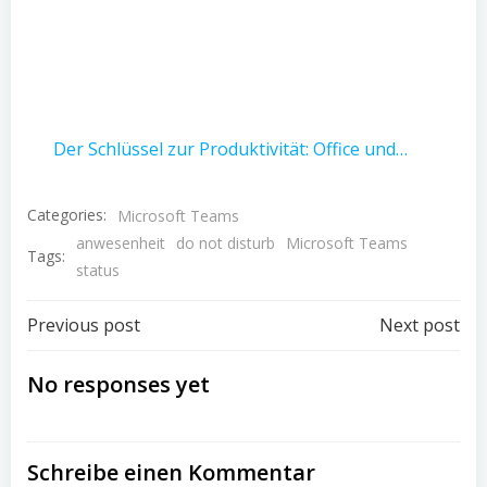
Der Schlüssel zur Produktivität: Office und…
Categories:
Microsoft Teams
anwesenheit
do not disturb
Microsoft Teams
Tags:
status
Post
Post
Previous post
Next post
navigation
navigation
No responses yet
Schreibe einen Kommentar