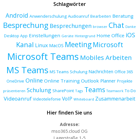
Schlagwörter
Android
Beratung
Anwenderschulung
Audioanruf
Bearbeiten
Besprechung
Chat
Besprechungen
browser
Danke
iOS
Einstellungen
Home Office
Desktop App
Geräte
Hintergrund
Meeting
Kanal
Microsoft
Linux
MacOS
Microsoft Teams
Mobiles Arbeiten
MS Teams
Nachrichten
MS Teams Schulung
Office 365
Online
Online Training
Outlook
Planner
OneDrive
Projekte
Teams
Schulung
SharePoint
To-Do
präsentieren
Tags
Teamwork
Videoanruf
VoIP
Zusammenarbeit
Videotelefonie
Whiteboard
Hier finden Sie uns
Adresse:
mso365.cloud OG
Lagerstraße 1-5