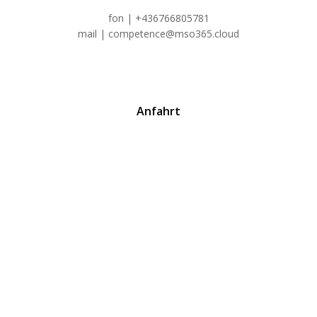
fon | +436766805781
mail | competence@mso365.cloud
Anfahrt