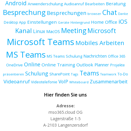
Android
Beratung
Anwenderschulung
Audioanruf
Bearbeiten
Besprechung
Chat
Besprechungen
browser
Danke
iOS
Einstellungen
Home Office
Desktop App
Geräte
Hintergrund
Meeting
Kanal
Microsoft
Linux
MacOS
Microsoft Teams
Mobiles Arbeiten
MS Teams
Nachrichten
MS Teams Schulung
Office 365
Online
Online Training
Outlook
Planner
OneDrive
Projekte
Teams
Schulung
SharePoint
To-Do
präsentieren
Tags
Teamwork
Videoanruf
VoIP
Zusammenarbeit
Videotelefonie
Whiteboard
Hier finden Sie uns
Adresse:
mso365.cloud OG
Lagerstraße 1-5
A-2103 Langenzersdorf