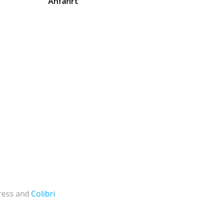
Anfahrt
ress and
Colibri