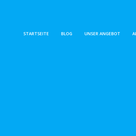
Zum
Inhalt
springen
STARTSEITE
BLOG
UNSER ANGEBOT
A