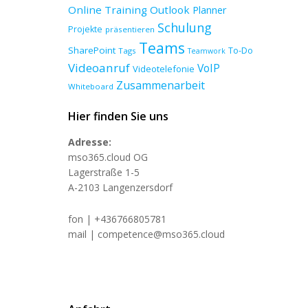
Online Training
Outlook
Planner
Schulung
Projekte
präsentieren
Teams
SharePoint
To-Do
Tags
Teamwork
Videoanruf
VoIP
Videotelefonie
Zusammenarbeit
Whiteboard
Hier finden Sie uns
Adresse:
mso365.cloud OG
Lagerstraße 1-5
A-2103 Langenzersdorf
fon | +436766805781
mail | competence@mso365.cloud