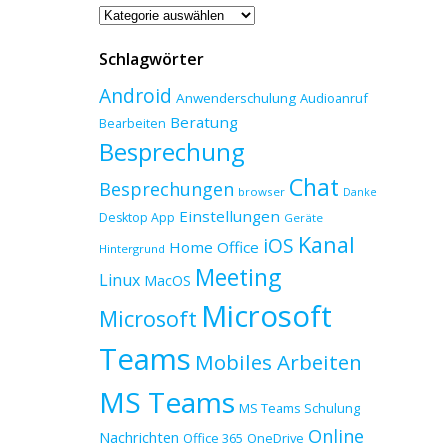
Beitragskategorien
Schlagwörter
Android
Anwenderschulung
Audioanruf
Beratung
Bearbeiten
Besprechung
Chat
Besprechungen
browser
Danke
Einstellungen
Desktop App
Geräte
Kanal
iOS
Home Office
Hintergrund
Meeting
Linux
MacOS
Microsoft
Microsoft
Teams
Mobiles Arbeiten
MS Teams
MS Teams Schulung
Online
Nachrichten
Office 365
OneDrive