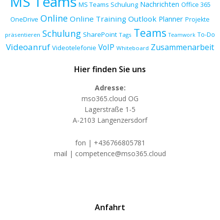
MS Teams
Nachrichten
MS Teams Schulung
Office 365
Online
Online Training
Outlook
Planner
OneDrive
Projekte
Teams
Schulung
SharePoint
To-Do
präsentieren
Tags
Teamwork
Videoanruf
VoIP
Zusammenarbeit
Videotelefonie
Whiteboard
Hier finden Sie uns
Adresse:
mso365.cloud OG
Lagerstraße 1-5
A-2103 Langenzersdorf
fon | +436766805781
mail | competence@mso365.cloud
Anfahrt