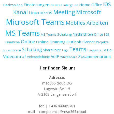
iOS
Einstellungen
Home Office
Desktop App
Geräte
Hintergrund
Meeting
Kanal
Microsoft
Linux
MacOS
Microsoft Teams
Mobiles Arbeiten
MS Teams
Nachrichten
MS Teams Schulung
Office 365
Online
Online Training
Outlook
Planner
OneDrive
Projekte
Teams
Schulung
SharePoint
To-Do
präsentieren
Tags
Teamwork
Videoanruf
VoIP
Zusammenarbeit
Videotelefonie
Whiteboard
Hier finden Sie uns
Adresse:
mso365.cloud OG
Lagerstraße 1-5
A-2103 Langenzersdorf
fon | +436766805781
mail | competence@mso365.cloud