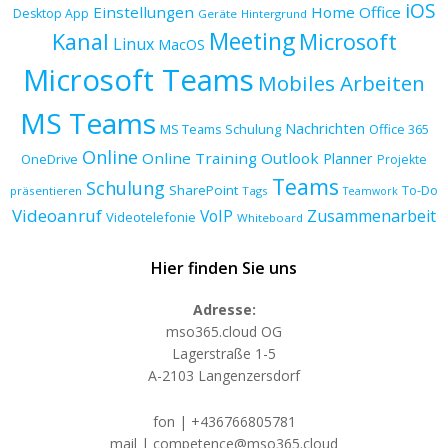
iOS
Einstellungen
Home Office
Desktop App
Geräte
Hintergrund
Meeting
Kanal
Microsoft
Linux
MacOS
Microsoft Teams
Mobiles Arbeiten
MS Teams
Nachrichten
MS Teams Schulung
Office 365
Online
Online Training
Outlook
Planner
OneDrive
Projekte
Teams
Schulung
SharePoint
To-Do
präsentieren
Tags
Teamwork
Videoanruf
VoIP
Zusammenarbeit
Videotelefonie
Whiteboard
Hier finden Sie uns
Adresse:
mso365.cloud OG
Lagerstraße 1-5
A-2103 Langenzersdorf
fon | +436766805781
mail | competence@mso365.cloud