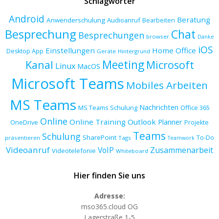
Schlagwörter
Android
Beratung
Anwenderschulung
Audioanruf
Bearbeiten
Besprechung
Chat
Besprechungen
browser
Danke
iOS
Einstellungen
Home Office
Desktop App
Geräte
Hintergrund
Meeting
Kanal
Microsoft
Linux
MacOS
Microsoft Teams
Mobiles Arbeiten
MS Teams
Nachrichten
MS Teams Schulung
Office 365
Online
Online Training
Outlook
Planner
OneDrive
Projekte
Teams
Schulung
SharePoint
To-Do
präsentieren
Tags
Teamwork
Videoanruf
VoIP
Zusammenarbeit
Videotelefonie
Whiteboard
Hier finden Sie uns
Adresse:
mso365.cloud OG
Lagerstraße 1-5