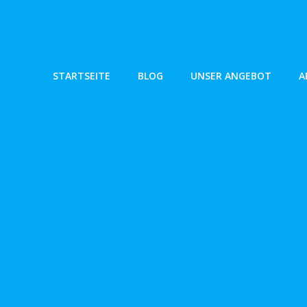
Zum
Inhalt
springen
STARTSEITE
BLOG
UNSER ANGEBOT
A