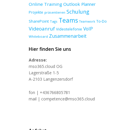
Online Training
Outlook
Planner
Schulung
Projekte
präsentieren
Teams
SharePoint
To-Do
Tags
Teamwork
Videoanruf
VoIP
Videotelefonie
Zusammenarbeit
Whiteboard
Hier finden Sie uns
Adresse:
mso365.cloud OG
Lagerstraße 1-5
A-2103 Langenzersdorf
fon | +436766805781
mail | competence@mso365.cloud