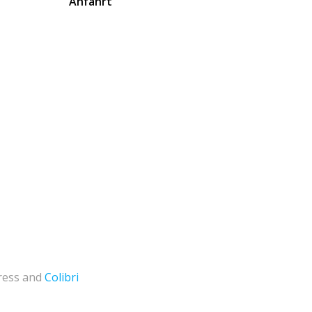
Anfahrt
ress and
Colibri