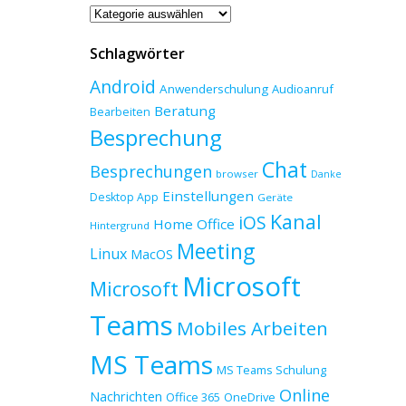
Beitragskategorien
Schlagwörter
Android
Anwenderschulung
Audioanruf
Beratung
Bearbeiten
Besprechung
Chat
Besprechungen
browser
Danke
Einstellungen
Desktop App
Geräte
Kanal
iOS
Home Office
Hintergrund
Meeting
Linux
MacOS
Microsoft
Microsoft
Teams
Mobiles Arbeiten
MS Teams
MS Teams Schulung
Online
Nachrichten
Office 365
OneDrive