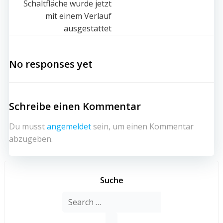
Schaltfläche wurde jetzt
navigation
mit einem Verlauf
ausgestattet
No responses yet
Schreibe einen Kommentar
Du musst
angemeldet
sein, um einen Kommentar
abzugeben.
Suche
Search
for: