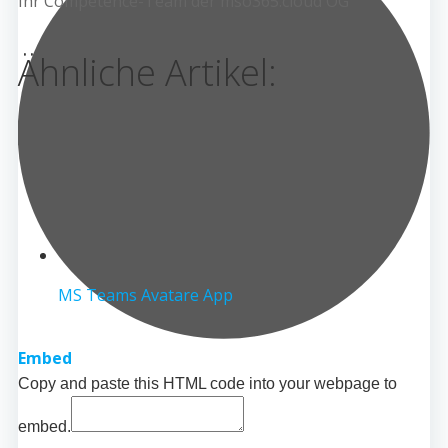
Ihr Competence-Team der mso365.cloud OG
Ähnliche Artikel:
MS Teams Avatare App
Embed
Copy and paste this HTML code into your webpage to
embed.