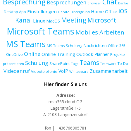
Besprechung
Chat
Besprechungen
browser
Danke
iOS
Einstellungen
Home Office
Desktop App
Geräte
Hintergrund
Meeting
Kanal
Microsoft
Linux
MacOS
Microsoft Teams
Mobiles Arbeiten
MS Teams
Nachrichten
MS Teams Schulung
Office 365
Online
Online Training
Outlook
Planner
OneDrive
Projekte
Teams
Schulung
SharePoint
To-Do
präsentieren
Tags
Teamwork
Videoanruf
VoIP
Zusammenarbeit
Videotelefonie
Whiteboard
Hier finden Sie uns
Adresse:
mso365.cloud OG
Lagerstraße 1-5
A-2103 Langenzersdorf
fon | +436766805781