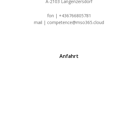
A-2103 Langenzersdorf
fon | +436766805781
mail | competence@mso365.cloud
Anfahrt