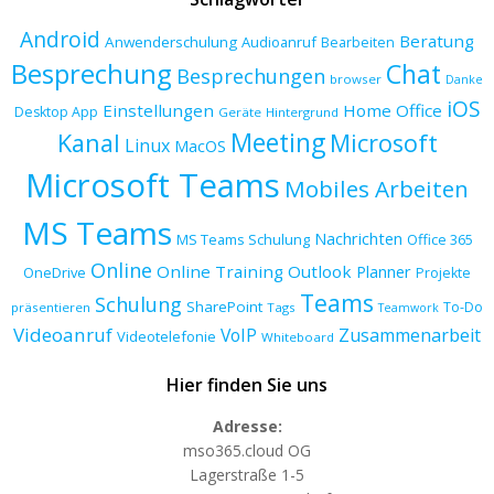
Android
Beratung
Anwenderschulung
Audioanruf
Bearbeiten
Besprechung
Chat
Besprechungen
browser
Danke
iOS
Einstellungen
Home Office
Desktop App
Geräte
Hintergrund
Meeting
Kanal
Microsoft
Linux
MacOS
Microsoft Teams
Mobiles Arbeiten
MS Teams
Nachrichten
MS Teams Schulung
Office 365
Online
Online Training
Outlook
Planner
OneDrive
Projekte
Teams
Schulung
SharePoint
To-Do
präsentieren
Tags
Teamwork
Videoanruf
VoIP
Zusammenarbeit
Videotelefonie
Whiteboard
Hier finden Sie uns
Adresse:
mso365.cloud OG
Lagerstraße 1-5