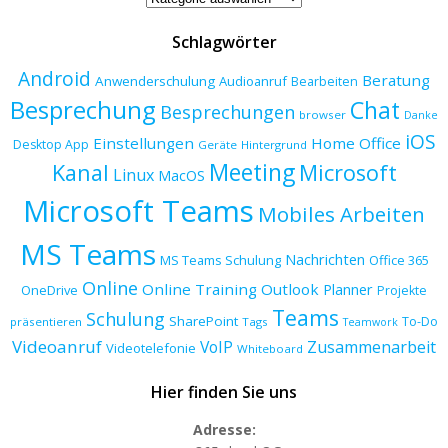
Schlagwörter
Android
Beratung
Anwenderschulung
Audioanruf
Bearbeiten
Besprechung
Chat
Besprechungen
browser
Danke
iOS
Einstellungen
Home Office
Desktop App
Geräte
Hintergrund
Meeting
Kanal
Microsoft
Linux
MacOS
Microsoft Teams
Mobiles Arbeiten
MS Teams
Nachrichten
MS Teams Schulung
Office 365
Online
Online Training
Outlook
Planner
OneDrive
Projekte
Teams
Schulung
SharePoint
To-Do
präsentieren
Tags
Teamwork
Videoanruf
VoIP
Zusammenarbeit
Videotelefonie
Whiteboard
Hier finden Sie uns
Adresse: