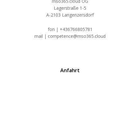
mso365.cloud OG
Lagerstraße 1-5
A-2103 Langenzersdorf
fon | +436766805781
mail | competence@mso365.cloud
Anfahrt