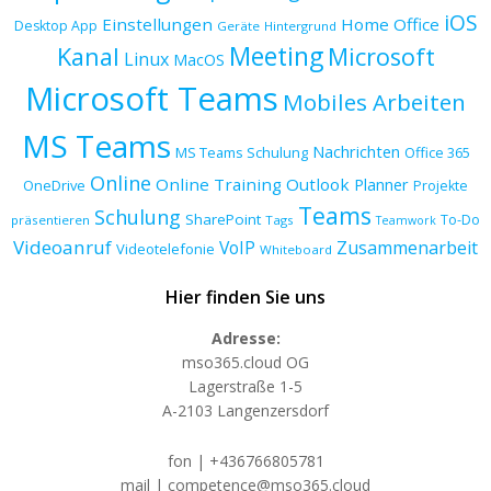
iOS
Einstellungen
Home Office
Desktop App
Geräte
Hintergrund
Meeting
Kanal
Microsoft
Linux
MacOS
Microsoft Teams
Mobiles Arbeiten
MS Teams
Nachrichten
MS Teams Schulung
Office 365
Online
Online Training
Outlook
Planner
OneDrive
Projekte
Teams
Schulung
SharePoint
To-Do
präsentieren
Tags
Teamwork
Videoanruf
VoIP
Zusammenarbeit
Videotelefonie
Whiteboard
Hier finden Sie uns
Adresse:
mso365.cloud OG
Lagerstraße 1-5
A-2103 Langenzersdorf
fon | +436766805781
mail | competence@mso365.cloud