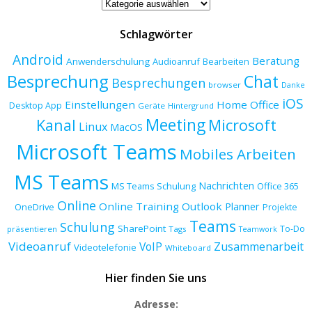
Beitragskategorien
Schlagwörter
Android
Beratung
Anwenderschulung
Audioanruf
Bearbeiten
Besprechung
Chat
Besprechungen
browser
Danke
iOS
Einstellungen
Home Office
Desktop App
Geräte
Hintergrund
Meeting
Kanal
Microsoft
Linux
MacOS
Microsoft Teams
Mobiles Arbeiten
MS Teams
Nachrichten
MS Teams Schulung
Office 365
Online
Online Training
Outlook
Planner
OneDrive
Projekte
Teams
Schulung
SharePoint
To-Do
präsentieren
Tags
Teamwork
Videoanruf
VoIP
Zusammenarbeit
Videotelefonie
Whiteboard
Hier finden Sie uns
Adresse: