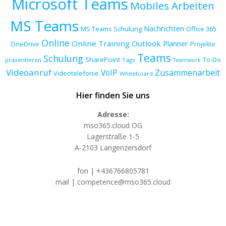
Microsoft Teams
Mobiles Arbeiten
MS Teams
Nachrichten
MS Teams Schulung
Office 365
Online
Online Training
Outlook
Planner
OneDrive
Projekte
Teams
Schulung
SharePoint
To-Do
präsentieren
Tags
Teamwork
Videoanruf
VoIP
Zusammenarbeit
Videotelefonie
Whiteboard
Hier finden Sie uns
Adresse:
mso365.cloud OG
Lagerstraße 1-5
A-2103 Langenzersdorf
fon | +436766805781
mail | competence@mso365.cloud