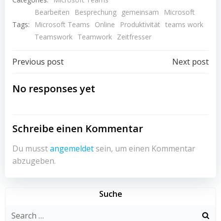
Bearbeiten
Besprechung
gemeinsam
Microsoft
Tags:
Microsoft Teams
Online
Produktivität
teams work
Teamswork
Teamwork
Zeitfresser
Post
Post
Previous post
Next post
navigation
navigation
No responses yet
Schreibe einen Kommentar
Du musst
angemeldet
sein, um einen Kommentar
abzugeben.
Suche
Search