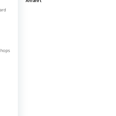
Anfahrt
ard
kshops