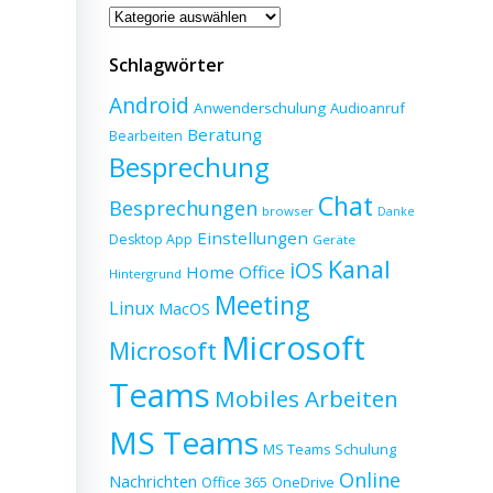
Beitragskategorien
Schlagwörter
Android
Anwenderschulung
Audioanruf
Beratung
Bearbeiten
Besprechung
Chat
Besprechungen
browser
Danke
Einstellungen
Desktop App
Geräte
Kanal
iOS
Home Office
Hintergrund
Meeting
Linux
MacOS
Microsoft
Microsoft
Teams
Mobiles Arbeiten
MS Teams
MS Teams Schulung
Online
Nachrichten
Office 365
OneDrive