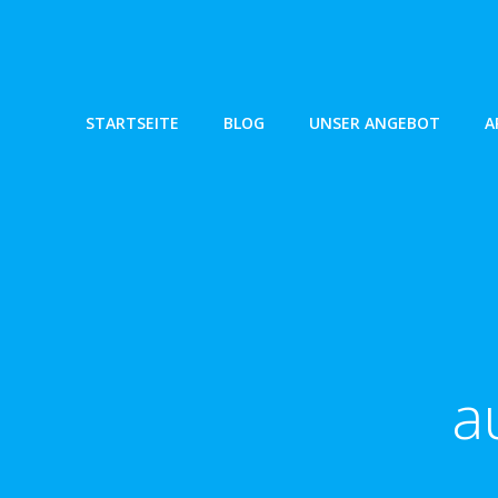
Zum
Inhalt
springen
STARTSEITE
BLOG
UNSER ANGEBOT
A
a