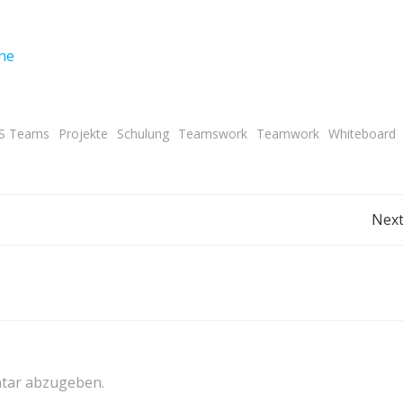
ine
S Teams
Projekte
Schulung
Teamswork
Teamwork
Whiteboard
Post
Next
navigation
tar abzugeben.