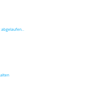
t abgelaufen…
talten