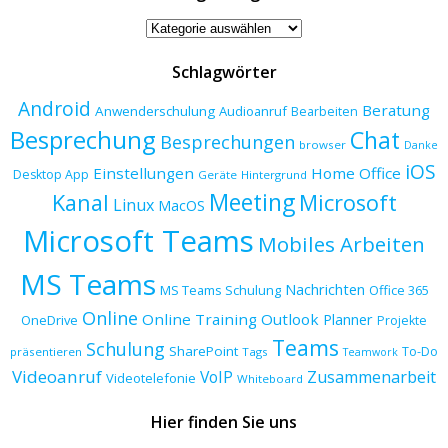
Beitragskategorien
Schlagwörter
Android
Beratung
Anwenderschulung
Audioanruf
Bearbeiten
Besprechung
Chat
Besprechungen
browser
Danke
iOS
Einstellungen
Home Office
Desktop App
Geräte
Hintergrund
Meeting
Kanal
Microsoft
Linux
MacOS
Microsoft Teams
Mobiles Arbeiten
MS Teams
Nachrichten
MS Teams Schulung
Office 365
Online
Online Training
Outlook
Planner
OneDrive
Projekte
Teams
Schulung
SharePoint
To-Do
präsentieren
Tags
Teamwork
Videoanruf
VoIP
Zusammenarbeit
Videotelefonie
Whiteboard
Hier finden Sie uns