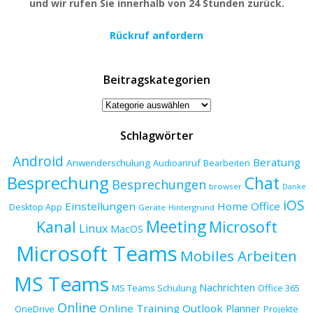
und wir rufen Sie innerhalb von 24 Stunden zurück.
Rückruf anfordern
Beitragskategorien
Beitragskategorien
Schlagwörter
Android
Beratung
Anwenderschulung
Audioanruf
Bearbeiten
Besprechung
Chat
Besprechungen
browser
Danke
iOS
Einstellungen
Home Office
Desktop App
Geräte
Hintergrund
Meeting
Kanal
Microsoft
Linux
MacOS
Microsoft Teams
Mobiles Arbeiten
MS Teams
Nachrichten
MS Teams Schulung
Office 365
Online
Online Training
Outlook
Planner
OneDrive
Projekte