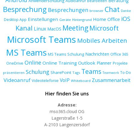
Beratung
Anwenderschulung
Audioanruf
Bearbeiten
Besprechung
Chat
Besprechungen
browser
Danke
iOS
Einstellungen
Home Office
Desktop App
Geräte
Hintergrund
Meeting
Kanal
Microsoft
Linux
MacOS
Microsoft Teams
Mobiles Arbeiten
MS Teams
Nachrichten
MS Teams Schulung
Office 365
Online
Online Training
Outlook
Planner
OneDrive
Projekte
Teams
Schulung
SharePoint
To-Do
präsentieren
Tags
Teamwork
Videoanruf
VoIP
Zusammenarbeit
Videotelefonie
Whiteboard
Hier finden Sie uns
Adresse:
mso365.cloud OG
Lagerstraße 1-5
A-2103 Langenzersdorf