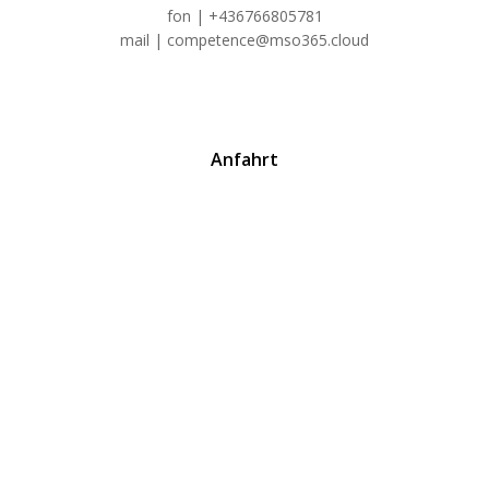
fon | +436766805781
mail | competence@mso365.cloud
Anfahrt