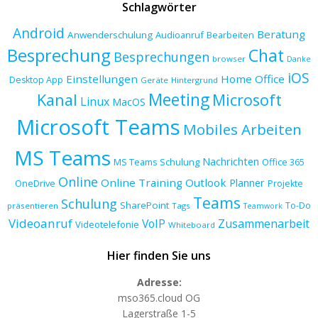
Schlagwörter
Android
Beratung
Anwenderschulung
Audioanruf
Bearbeiten
Besprechung
Chat
Besprechungen
browser
Danke
iOS
Einstellungen
Home Office
Desktop App
Geräte
Hintergrund
Meeting
Kanal
Microsoft
Linux
MacOS
Microsoft Teams
Mobiles Arbeiten
MS Teams
Nachrichten
MS Teams Schulung
Office 365
Online
Online Training
Outlook
Planner
OneDrive
Projekte
Teams
Schulung
SharePoint
To-Do
präsentieren
Tags
Teamwork
Videoanruf
VoIP
Zusammenarbeit
Videotelefonie
Whiteboard
Hier finden Sie uns
Adresse:
mso365.cloud OG
Lagerstraße 1-5