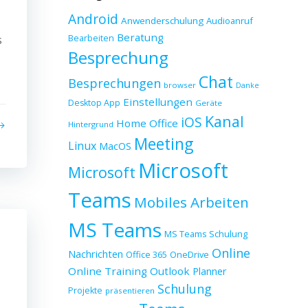
Android
Anwenderschulung
Audioanruf
Beratung
s
Bearbeiten
Besprechung
Chat
Besprechungen
browser
Danke
Einstellungen
Desktop App
Geräte
Kanal
iOS
Home Office
Hintergrund
Meeting
Linux
MacOS
Microsoft
Microsoft
Teams
Mobiles Arbeiten
MS Teams
MS Teams Schulung
Online
Nachrichten
Office 365
OneDrive
Online Training
Outlook
Planner
Schulung
Projekte
präsentieren