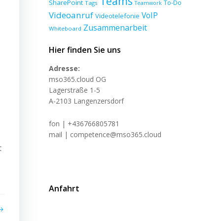
Teams
SharePoint
To-Do
Tags
Teamwork
Videoanruf
VoIP
Videotelefonie
Zusammenarbeit
Whiteboard
Hier finden Sie uns
Adresse:
mso365.cloud OG
Lagerstraße 1-5
A-2103 Langenzersdorf
fon | +436766805781
mail | competence@mso365.cloud
t
Anfahrt