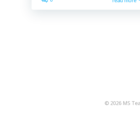
read more
© 2026 MS Team
164
Share on Facebook
66
Share on Twitter