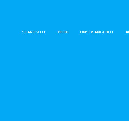
Zum
Inhalt
springen
STARTSEITE
BLOG
UNSER ANGEBOT
A