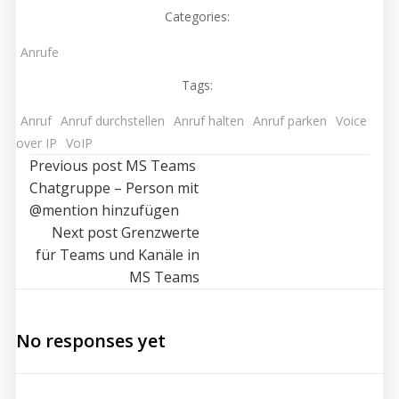
Categories:
Anrufe
Tags:
Anruf
Anruf durchstellen
Anruf halten
Anruf parken
Voice
over IP
VoIP
Post
Previous post
MS Teams
Chatgruppe – Person mit
navigation
@mention hinzufügen
Post
Next post
Grenzwerte
für Teams und Kanäle in
navigation
MS Teams
No responses yet