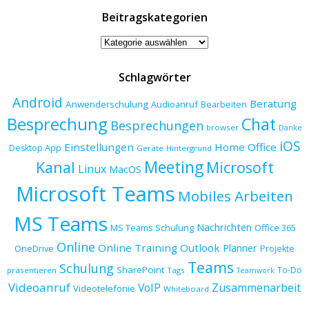
Beitragskategorien
Beitragskategorien
Schlagwörter
Android
Beratung
Anwenderschulung
Audioanruf
Bearbeiten
Besprechung
Chat
Besprechungen
browser
Danke
iOS
Einstellungen
Home Office
Desktop App
Geräte
Hintergrund
Meeting
Kanal
Microsoft
Linux
MacOS
Microsoft Teams
Mobiles Arbeiten
MS Teams
Nachrichten
MS Teams Schulung
Office 365
Online
Online Training
Outlook
Planner
OneDrive
Projekte
Teams
Schulung
SharePoint
To-Do
präsentieren
Tags
Teamwork
Videoanruf
VoIP
Zusammenarbeit
Videotelefonie
Whiteboard