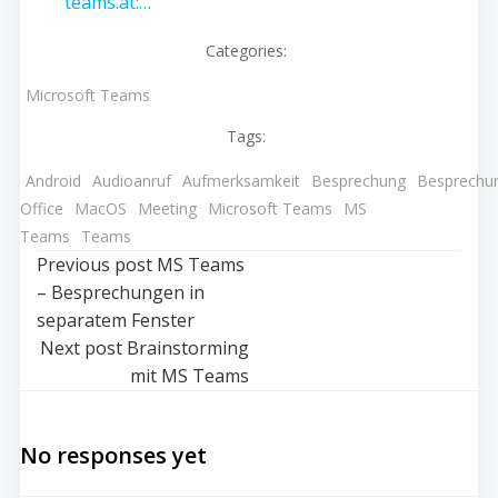
teams.at:…
Categories:
Microsoft Teams
Tags:
Android
Audioanruf
Aufmerksamkeit
Besprechung
Besprechu
Office
MacOS
Meeting
Microsoft Teams
MS
Teams
Teams
Post
Previous post
MS Teams
– Besprechungen in
navigation
separatem Fenster
Post
Next post
Brainstorming
mit MS Teams
navigation
No responses yet