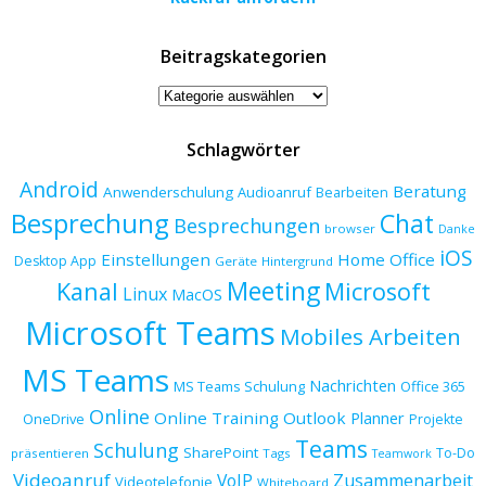
Beitragskategorien
Beitragskategorien
Schlagwörter
Android
Beratung
Anwenderschulung
Audioanruf
Bearbeiten
Besprechung
Chat
Besprechungen
browser
Danke
iOS
Einstellungen
Home Office
Desktop App
Geräte
Hintergrund
Meeting
Kanal
Microsoft
Linux
MacOS
Microsoft Teams
Mobiles Arbeiten
MS Teams
Nachrichten
MS Teams Schulung
Office 365
Online
Online Training
Outlook
Planner
OneDrive
Projekte
Teams
Schulung
SharePoint
To-Do
präsentieren
Tags
Teamwork
Videoanruf
VoIP
Zusammenarbeit
Videotelefonie
Whiteboard