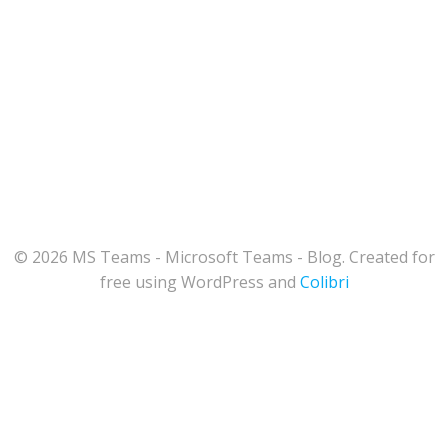
© 2026 MS Teams - Microsoft Teams - Blog. Created for
free using WordPress and
Colibri
164
Share on Facebook
66
Share on Twitter
76
Share on LinkedIn
483
Share on Email