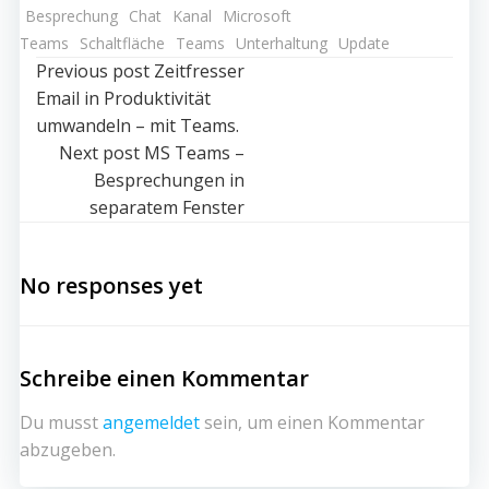
Besprechung
Chat
Kanal
Microsoft
Teams
Schaltfläche
Teams
Unterhaltung
Update
Post
Previous post
Zeitfresser
Email in Produktivität
navigation
umwandeln – mit Teams.
Post
Next post
MS Teams –
Besprechungen in
navigation
separatem Fenster
No responses yet
Schreibe einen Kommentar
Du musst
angemeldet
sein, um einen Kommentar
abzugeben.