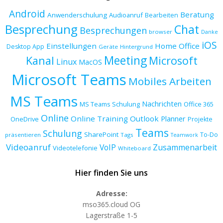
Android
Beratung
Anwenderschulung
Audioanruf
Bearbeiten
Besprechung
Chat
Besprechungen
browser
Danke
iOS
Einstellungen
Home Office
Desktop App
Geräte
Hintergrund
Meeting
Kanal
Microsoft
Linux
MacOS
Microsoft Teams
Mobiles Arbeiten
MS Teams
Nachrichten
MS Teams Schulung
Office 365
Online
Online Training
Outlook
Planner
OneDrive
Projekte
Teams
Schulung
SharePoint
To-Do
präsentieren
Tags
Teamwork
Videoanruf
VoIP
Zusammenarbeit
Videotelefonie
Whiteboard
Hier finden Sie uns
Adresse:
mso365.cloud OG
Lagerstraße 1-5