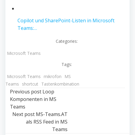
Copilot und SharePoint-Listen in Microsoft
Teams:…
Categories:
Microsoft Teams
Tags:
Microsoft Teams
mikrofon
MS
Teams
shortcut
Tastenkombination
Post
Previous post
Loop
Komponenten in MS
navigation
Teams
Post
Next post
MS-Teams.AT
als RSS Feed in MS
navigation
Teams