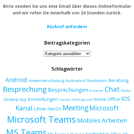
Bitte senden Sie uns eine Email über dieses Onlineformular
und wir rufen Sie innerhalb von 24 Stunden zurück.
Rückruf anfordern
Beitragskategorien
Beitragskategorien
Schlagwörter
Android
Beratung
Anwenderschulung
Audioanruf
Bearbeiten
Besprechung
Chat
Besprechungen
browser
Danke
iOS
Einstellungen
Home Office
Desktop App
Geräte
Hintergrund
Meeting
Kanal
Microsoft
Linux
MacOS
Microsoft Teams
Mobiles Arbeiten
MS Teams
Nachrichten
MS Teams Schulung
Office 365