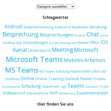
Beitragskategorien
Schlagwörter
Android
Beratung
Anwenderschulung
Audioanruf
Bearbeiten
Besprechung
Chat
Besprechungen
browser
Danke
iOS
Einstellungen
Home Office
Desktop App
Geräte
Hintergrund
Meeting
Kanal
Microsoft
Linux
MacOS
Microsoft Teams
Mobiles Arbeiten
MS Teams
Nachrichten
MS Teams Schulung
Office 365
Online
Online Training
Outlook
Planner
OneDrive
Projekte
Teams
Schulung
SharePoint
To-Do
präsentieren
Tags
Teamwork
Videoanruf
VoIP
Zusammenarbeit
Videotelefonie
Whiteboard
Hier finden Sie uns